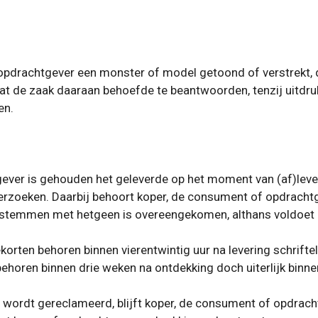
 opdrachtgever een monster of model getoond of verstrekt,
 dat de zaak daaraan behoefde te beantwoorden, tenzij uitd
en.
ever is gehouden het geleverde op het moment van (af)leveri
derzoeken. Daarbij behoort koper, de consument of opdrachtg
nstemmen met hetgeen is overeengekomen, althans voldoet a
korten behoren binnen vierentwintig uur na levering schrifte
behoren binnen drie weken na ontdekking doch uiterlijk binne
dig wordt gereclameerd, blijft koper, de consument of opdrac