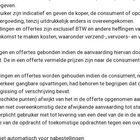
egeven.
ruiker zijn indicatief en geven de koper, de consument of op
ergoeding, tenzij uitdrukkelijk anders is overeengekomen.
dingen en offertes zijn exclusief BTW en andere heffingen 
enkomst te maken kosten, waaronder verzend-, vervoers- en v
ngen en offertes gebonden indien de aanvaarding hiervan do
t. De in een offerte vermelde prijzen zijn naar de consument
edingen en offertes worden gehouden indien de consument, n
k verkeer gangbare opvattingen, had behoren te begrijpen dat
gissing of verschrijving bevat.
schikte punten) afwijkt van het in de offerte opgenomen aa
niet overeenkomstig deze afwijkende aanvaarding tot stan
plicht gebruiker niet tot levering van een deel van de in de
lte van de opdracht of toekomstige opdrachten tegen een o
iet automatisch voor nabestellingen.