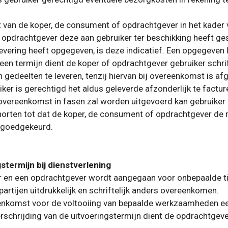
t van de koper, de consument of opdrachtgever in het kader
f opdrachtgever deze aan gebruiker ter beschikking heeft ges
 levering heeft opgegeven, is deze indicatief. Een opgegeven
 een termijn dient de koper of opdrachtgever gebruiker schrift
in gedeelten te leveren, tenzij hiervan bij overeenkomst is 
er is gerechtigd het aldus geleverde afzonderlijk te factur
overeenkomst in fasen zal worden uitgevoerd kan gebruiker 
orten tot dat de koper, de consument of opdrachtgever de 
t goedgekeurd.
stermijn bij dienstverlening
 en een opdrachtgever wordt aangegaan voor onbepaalde tijd
artijen uitdrukkelijk en schriftelijk anders overeenkomen.
reenkomst voor de voltooiing van bepaalde werkzaamheden e
erschrijding van de uitvoeringstermijn dient de opdrachtgever