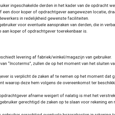
bruiker ingeschakelde derden in het kader van de opdracht 
of een door koper of opdrachtgever aangewezen locatie, dr
werkers in redelijkheid gewenste faciliteiten.
gebruiker voor eventuele aanspraken van derden, die in verb
 aan koper of opdrachtgever toerekenbaar is.
chiedt levering af fabriek/winkel/magazijn van gebruiker.
s van “Incoterms”, zullen de op het moment van het sluiten
ver is verplicht de zaken af te nemen op het moment dat ge
ent waarop deze hem volgens de overeenkomst ter beschikki
opdrachtgever afname weigert of nalatig is met het verstrek
s gebruiker gerechtigd de zaken op te slaan voor rekening en
 gebruiker gerechtigd eventuele bezorgkosten in rekening t